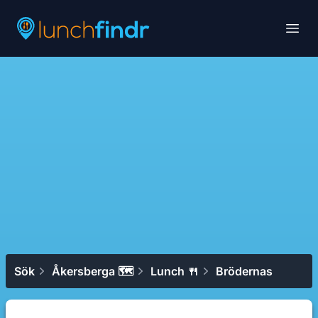
Lunchfindr
Open
Sök
Åkersberga 🗺
Lunch 🍴
Brödernas