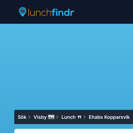
Lunchfindr
Sök
Visby 🗺
Lunch 🍴
Ehabs Kopparsvik