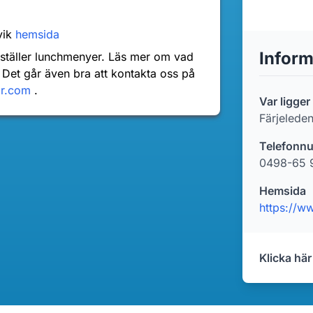
vik
hemsida
Inform
nställer lunchmenyer. Läs mer om vad
 Det går även bra att kontakta oss på
dr.com
.
Var ligge
Färjelede
Telefonn
0498-65 
Hemsida
https://w
Klicka här