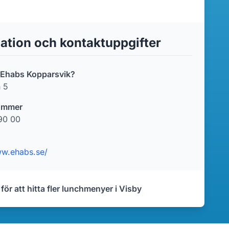
ation och kontaktuppgifter
r Ehabs Kopparsvik?
n 5
ummer
90 00
ww.ehabs.se/
 för att hitta fler lunchmenyer i Visby