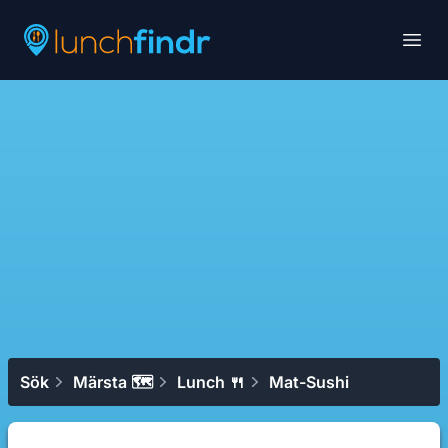
Lunchfindr
Open
Sök
Märsta 🗺
Lunch 🍴
Mat-Sushi