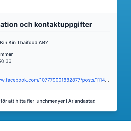
ation och kontaktuppgifter
r Kin Kin Thaifood AB?
ummer
50 36
https://www.facebook.com/107779001882877/posts/111461571514620/
 för att hitta fler lunchmenyer i Arlandastad