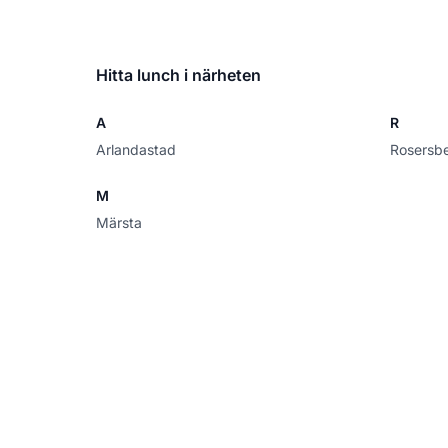
Hitta lunch i närheten
A
R
Arlandastad
Rosersb
M
Märsta