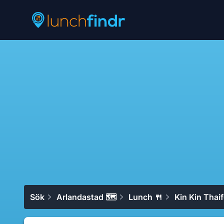
Lunchfindr
Sök
Arlandastad 🗺
Lunch 🍴
Kin Kin Thai