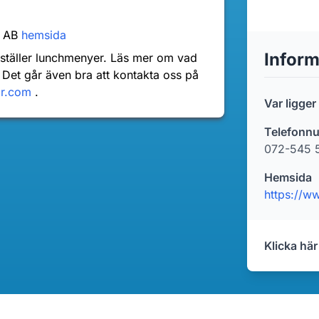
d AB
hemsida
Inform
nställer lunchmenyer. Läs mer om vad
 Det går även bra att kontakta oss på
dr.com
.
Var ligge
Telefonn
072-545 
Hemsida
Klicka här