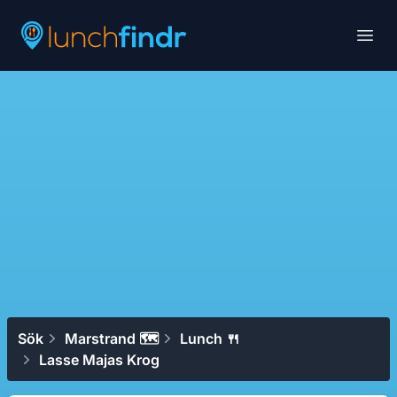
Lunchfindr
Open
Sök
Marstrand 🗺
Lunch 🍴
Lasse Majas Krog