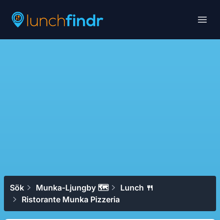
Lunchfindr
Open
Sök
Munka-Ljungby 🗺
Lunch 🍴
Ristorante Munka Pizzeria