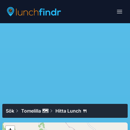
Lunchfindr
Open
Sök
Tomelilla 🗺
Hitta Lunch 🍴