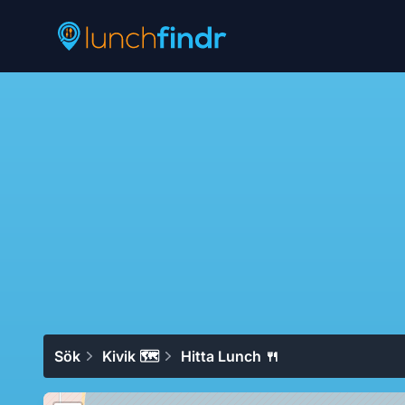
Lunchfindr
Sök
Kivik 🗺
Hitta Lunch 🍴