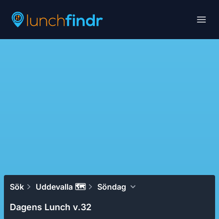
Lunchfindr
Open
Sök
Uddevalla 🗺
Söndag
Dagens Lunch v.32