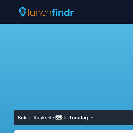
Lunchfindr
Sök
Rusksele 🗺
Torsdag