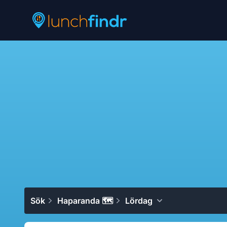
Lunchfindr
Sök
Haparanda 🗺
Lördag