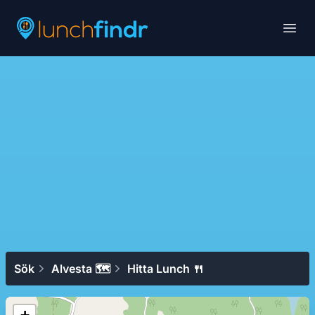
Lunchfindr
Open
Sök
Alvesta 🗺
Hitta Lunch 🍴